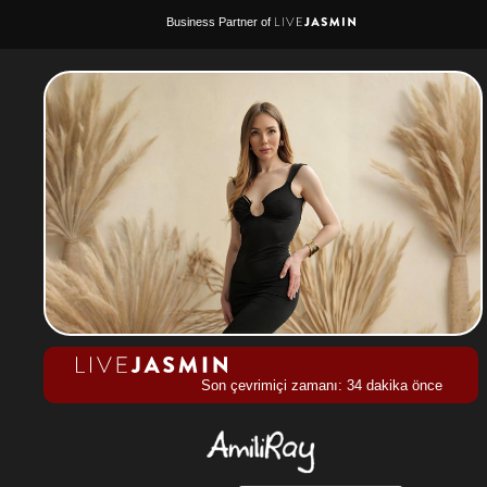
Business Partner of
Son çevrimiçi zamanı: 34 dakika önce